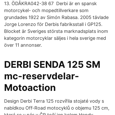
13. ÖDÅKRA042-38 67 Derbi är en spansk
motorcykel- och mopedtillverkare som
grundades 1922 av Simón Rabasa. 2005 tävlade
Jorge Lorenzo för Derbis fabriksstall i GP125.
Blocket är Sveriges största marknadsplats inom
kategorin motorcyklar säljes i hela sverige med
över 11 annonser.
DERBI SENDA 125 SM
mc-reservdelar-
Motoaction
Design Derbi Terra 125 rozvířila stojaté vody s
nabídkou Off-Road motocyklů o objemu 125 cm,
která se u nás v ČR točí jen kolem Hondy