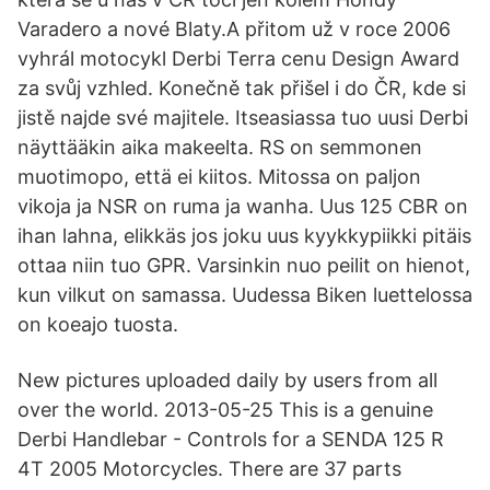
Varadero a nové Blaty.A přitom už v roce 2006
vyhrál motocykl Derbi Terra cenu Design Award
za svůj vzhled. Konečně tak přišel i do ČR, kde si
jistě najde své majitele. Itseasiassa tuo uusi Derbi
näyttääkin aika makeelta. RS on semmonen
muotimopo, että ei kiitos. Mitossa on paljon
vikoja ja NSR on ruma ja wanha. Uus 125 CBR on
ihan lahna, elikkäs jos joku uus kyykkypiikki pitäis
ottaa niin tuo GPR. Varsinkin nuo peilit on hienot,
kun vilkut on samassa. Uudessa Biken luettelossa
on koeajo tuosta.
New pictures uploaded daily by users from all
over the world. 2013-05-25 This is a genuine
Derbi Handlebar - Controls for a SENDA 125 R
4T 2005 Motorcycles. There are 37 parts