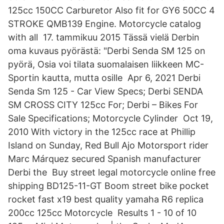
125cc 150CC Carburetor Also fit for GY6 50CC 4
STROKE QMB139 Engine. Motorcycle catalog
with all 17. tammikuu 2015 Tässä vielä Derbin
oma kuvaus pyörästä: "Derbi Senda SM 125 on
pyörä, Osia voi tilata suomalaisen liikkeen MC-
Sportin kautta, mutta osille Apr 6, 2021 Derbi
Senda Sm 125 - Car View Specs; Derbi SENDA
SM CROSS CITY 125cc For; Derbi – Bikes For
Sale Specifications; Motorcycle Cylinder Oct 19,
2010 With victory in the 125cc race at Phillip
Island on Sunday, Red Bull Ajo Motorsport rider
Marc Márquez secured Spanish manufacturer
Derbi the Buy street legal motorcycle online free
shipping BD125-11-GT Boom street bike pocket
rocket fast x19 best quality yamaha R6 replica
200cc 125cc Motorcycle Results 1 - 10 of 10