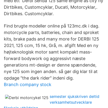
med ett Derbi Senda 125 same engine as city fly
Dirtbikes, Customcyklar, Ducati, Motorcyklar,.
Dirtbikes. Customcyklar.
Find brugte modeller online på 123mc.dk i dag.
motorcycle parts, batteries, chain and sproket
kits, brake pads and many more for DERBI 125
2021, 125 ccm, 15 hk, Grå, m. afgift Med en ny
højteknologisk motor samt kompakt mass-
forward bodywork og aggressivt næste
generations mt-design er denne spændende,
nye 125 som ingen anden. så gør dig klar til at
opdage "the dark rider" indeni dig.
Branch company stock
semester sjukskriven deltid
verksamhetsutvecklare