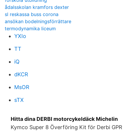
förskola utbildning
ådalsskolan kramfors dexter
sl reskassa buss corona
ansökan bodelningsförrättare
termodynamika liceum
YXIo
TT
iQ
dKCR
MsOR
sTX
Hitta dina DERBI motorcykeldäck Michelin
Kymco Super 8 Överföring Kit för Derbi GPR