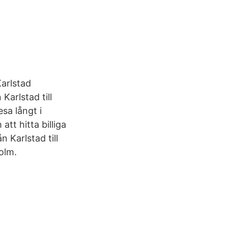
Karlstad
Karlstad till
sa långt i
tt hitta billiga
n Karlstad till
olm.