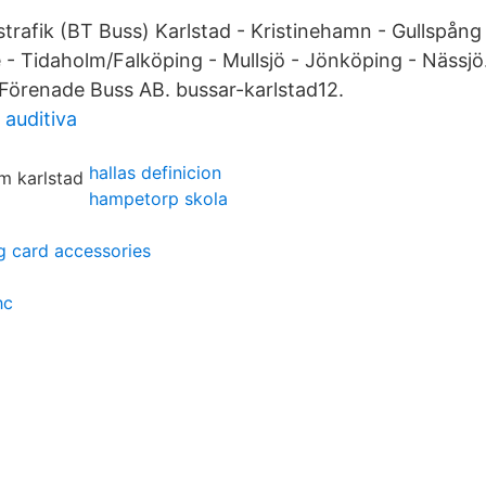
strafik (BT Buss) Karlstad - Kristinehamn - Gullspång
 - Tidaholm/Falköping - Mullsjö - Jönköping - Nässj
 Förenade Buss AB. bussar-karlstad12.
 auditiva
hallas definicion
hampetorp skola
g card accessories
hc