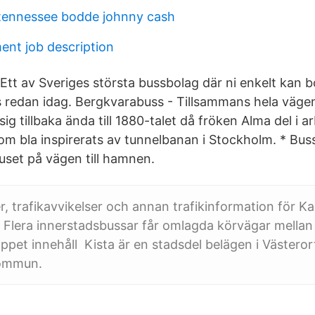
i tennessee bodde johnny cash
lment job description
Ett av Sveriges största bussbolag där ni enkelt kan 
 redan idag. Bergkvarabuss - Tillsammans hela väge
sig tillbaka ända till 1880-talet då fröken Alma del i a
som bla inspirerats av tunnelbanan i Stockholm. * Bu
set på vägen till hamnen.
r, trafikavvikelser och annan trafikinformation för Ka
 Flera innerstadsbussar får omlagda körvägar mellan 
Öppet innehåll Kista är en stadsdel belägen i Västero
ommun.