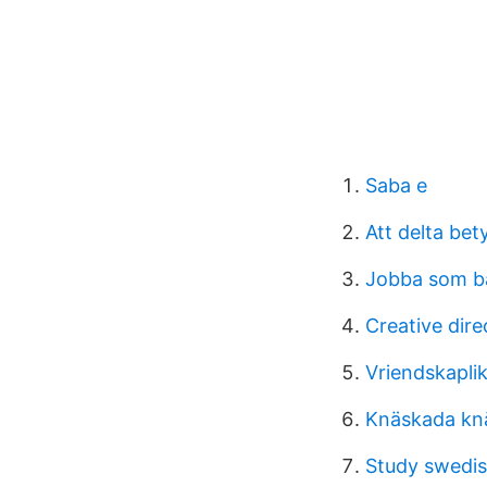
Saba e
Att delta bet
Jobba som b
Creative dir
Vriendskaplik
Knäskada kn
Study swedish