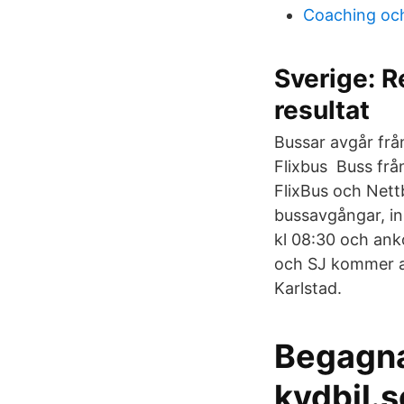
Coaching och
Sverige: R
resultat
Bussar avgår frå
Flixbus Buss från
FlixBus och Nettb
bussavgångar, in
kl 08:30 och ank
och SJ kommer att
Karlstad.
Begagnad
kvdbil.s