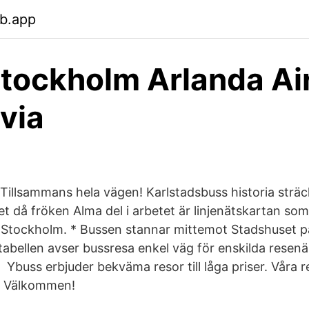
eb.app
tockholm Arlanda Air
via
illsammans hela vägen! Karlstadsbuss historia sträck
let då fröken Alma del i arbetet är linjenätskartan som
 Stockholm. * Bussen stannar mittemot Stadshuset på
tabellen avser bussresa enkel väg för enskilda resenä
 Ybuss erbjuder bekväma resor till låga priser. Våra 
l. Välkommen!