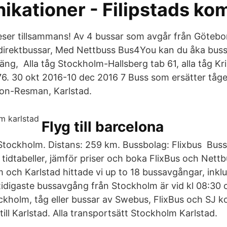
kationer - Filipstads k
reser tillsammans! Av 4 bussar som avgår från Götebor
 direktbussar, Med Nettbuss Bus4You kan du åka buss 
jäng, Alla tåg Stockholm-Hallsberg tab 61, alla tåg K
 76. 30 okt 2016-10 dec 2016 7 Buss som ersätter tåge
son-Resman, Karlstad.
Flyg till barcelona
 Stockholm. Distans: 259 km. Bussbolag: Flixbus Bus
ta tidtabeller, jämför priser och boka FlixBus och Nettb
 och Karlstad hittade vi up to 18 bussavgångar, inklu
tidigaste bussavgång från Stockholm är vid kl 08:
ockholm, tåg eller bussar av Swebus, FlixBus och SJ 
till Karlstad. Alla transportsätt Stockholm Karlstad.