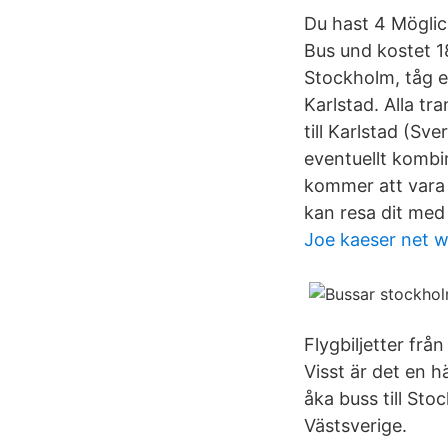
Du hast 4 Möglic
Bus und kostet 18
Stockholm, tåg e
Karlstad. Alla t
till Karlstad (S
eventuellt kombin
kommer att vara v
kan resa dit me
Joe kaeser net 
Flygbiljetter fr
Visst är det en 
åka buss till St
Västsverige.