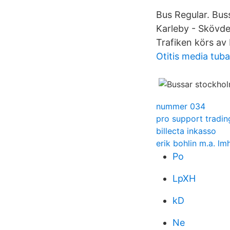
Bus Regular. Bus
Karleby - Skövde
Trafiken körs av
Otitis media tuba
nummer 034
pro support tradin
billecta inkasso
erik bohlin m.a. lm
Po
LpXH
kD
Ne