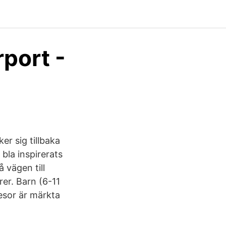
port -
er sig tillbaka
 bla inspirerats
 vägen till
rer. Barn (6-11
resor är märkta