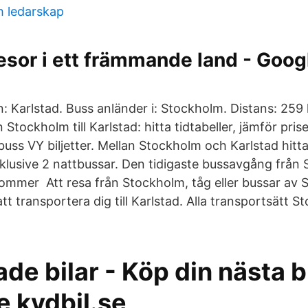
 ledarskap
esor i ett främmande land - Goog
n: Karlstad. Buss anländer i: Stockholm. Distans: 259
 Stockholm till Karlstad: hitta tidtabeller, jämför pri
uss VY biljetter. Mellan Stockholm och Karlstad hitta
klusive 2 nattbussar. Den tidigaste bussavgång från 
ommer Att resa från Stockholm, tåg eller bussar av 
 transportera dig till Karlstad. Alla transportsätt 
e bilar - Köp din nästa b
e kvdbil.se