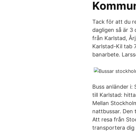
Kommuni
Tack för att du 
dagligen så är 3
från Karlstad, År
Karlstad-Kil tab
banarbete. Lars
Buss anländer i:
till Karlstad: hit
Mellan Stockholm
nattbussar. Den 
Att resa från St
transportera dig 