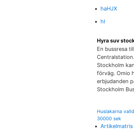
haHJX
hI
Hyra suv stoc
En bussresa til
Centralstation.
Stockholm kan 
förväg. Omio h
erbjudanden på 
Stockholm Busb
Huslakarna vall
30000 sek
Artikelmatri