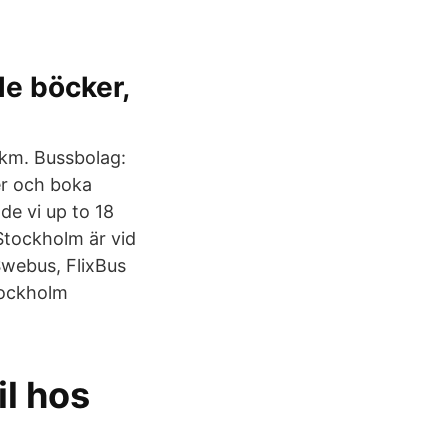
le böcker,
 km. Bussbolag:
ser och boka
de vi up to 18
Stockholm är vid
Swebus, FlixBus
Stockholm
il hos