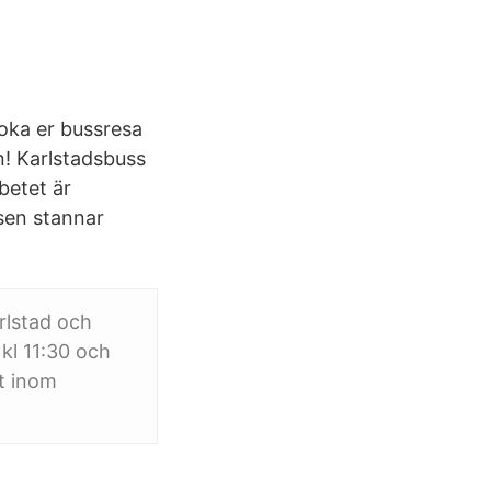
boka er bussresa
n! Karlstadsbuss
rbetet är
ssen stannar
rlstad och
kl 11:30 och
rt inom