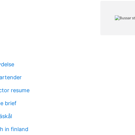
ydelse
artender
ector resume
e brief
äskål
 in finland