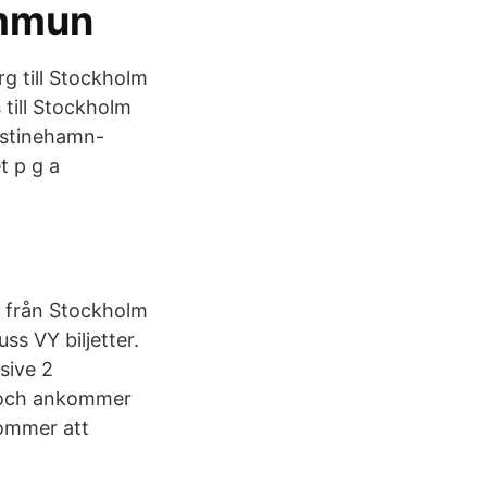
ommun
g till Stockholm
till Stockholm
ristinehamn-
t p g a
s från Stockholm
uss VY biljetter.
sive 2
30 och ankommer
kommer att