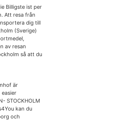
Billigste ist per
. Att resa från
sportera dig till
kholm (Sverige)
portmedel,
en av resan
tockholm så att du
hnhof är
 easier
NTZÉN- STOCKHOLM
us4You kan du
borg och