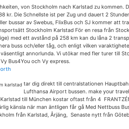
hkeiten, von Stockholm nach Karlstad zu kommen. Die 
8 kr. Die Schnellste ist per Zug und dauert 2 Stunden
ller bussar av Swebus, FlixBus och SJ kommer att tran
ransportsätt Stockholm Karlstad För en resa från Stoc
verige) med ett avstånd på 258 km kan du låna 2 trans
era buss och/eller tåg, och enligt vilken varaktighet
äsentligt annorlunda. Vi utökar med fler turer till S
d Vy Bus4You och Vy express.
worth
tar dig direkt till centralstationen Hauptba
Lufthansa Airport bussen. make your travel
ån Karlstad till München kostar oftast från 4 FRA
härlig känsla när man äntligen får gå Med Nettbuss B
ockholm från Karlstad, Årjäng, Senaste nytt från Göte