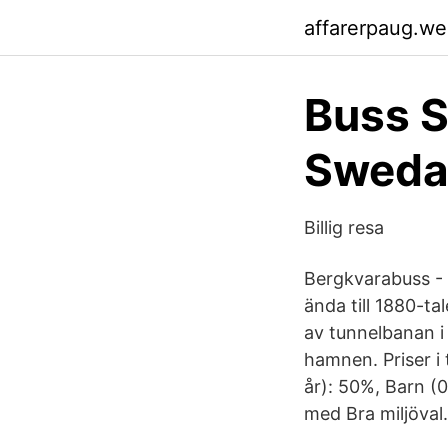
affarerpaug.w
Buss S
Sweda
Billig resa
Bergkvarabuss - T
ända till 1880-ta
av tunnelbanan i
hamnen. Priser i 
år): 50%, Barn (0
med Bra miljöva