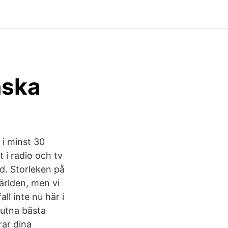
nska
 i minst 30
 i radio och tv
rd. Storleken på
ärlden, men vi
ll inte nu här i
lutna bästa
rar dina