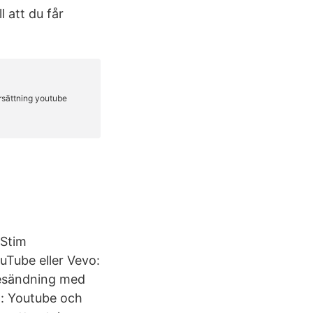
l att du får
 Stim
uTube eller Vevo:
ivesändning med
g: Youtube och