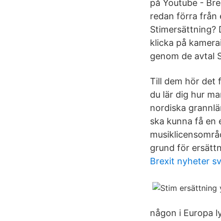
på Youtube - Bre
redan förra från
Stimersättning? 
klicka på kamerai
genom de avtal S
Till dem hör det
du lär dig hur ma
nordiska grannlän
ska kunna få en 
musiklicensområde
grund för ersättn
Brexit nyheter sv
någon i Europa l