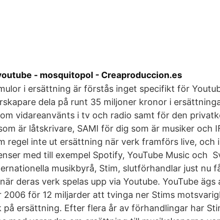
youtube - mosquitopol - Creaproduccion.es
ulor i ersättning är förstås inget specifikt för Youtu
urskapare dela på runt 35 miljoner kronor i ersättning
om vidareanvänts i tv och radio samt för den privat
 som är låtskrivare, SAMI för dig som är musiker och I
m regel inte ut ersättning när verk framförs live, och
censer med till exempel Spotify, YouTube Music och 
ernationella musikbyrå, Stim, slutförhandlar just nu f
s när deras verk spelas upp via Youtube. YouTube ägs
r 2006 för 12 miljarder att tvinga ner Stims motsvarig
 på ersättning. Efter flera år av förhandlingar har S