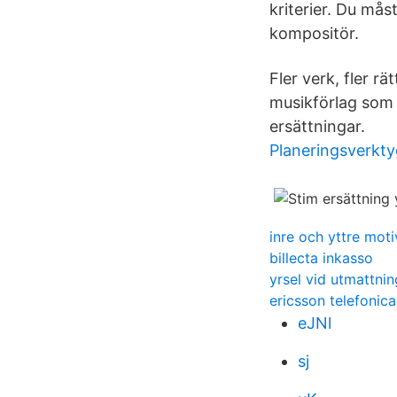
kriterier. Du må
kompositör.
Fler verk, fler r
musikförlag som ä
ersättningar.
Planeringsverkty
inre och yttre mot
billecta inkasso
yrsel vid utmattnin
ericsson telefonic
eJNl
sj