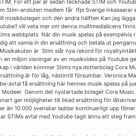
 STIM. För ett par år sedan tecknade STIM och Youtub
om Stim-ansluten medlem får Ifpi Sverige inkasserar 
till musikbolagen och den andra hälften Kan jag lägg
tube? vill veta mer om denna multimedialicens finns
tims webbplats När din musik spelas på exempelvis ra
m dig att samla in din ersättning och betala ut pengarn
 Musikakuten är Stim slår nya rekord för royaltyintä
n en miljon visningar av en musikvideo på Youtube g
skap i världen kommer Stims nya dotterbolag Cora M
ersättning är för låg, nästintill försumbar. Veronica M
e-avtal få ersättning här hennes musik spelas på jus
av Modeer Genom det nystartade bolaget Cora Music 
nart ger möjligheter till ökad ersättning för låtskriva
er än 10 000 svenskar laddar kontinuerligt upp filmer
 har STIMs avtal med Youtube tagit ännu ett steg fram