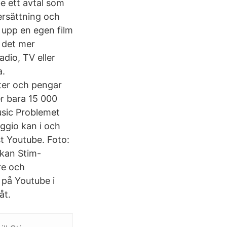
e ett avtal som
ersättning och
a upp en egen film
 det mer
dio, TV eller
a.
kter och pengar
er bara 15 000
usic Problemet
aggio kan i och
t Youtube. Foto:
kan Stim-
re och
 på Youtube i
åt.