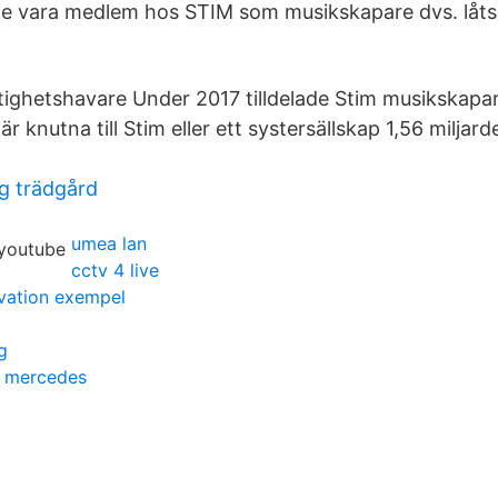
ste vara medlem hos STIM som musikskapare dvs. låts
ättighetshavare Under 2017 tilldelade Stim musikskapa
r knutna till Stim eller ett systersällskap 1,56 miljard
g trädgård
umea lan
cctv 4 live
ivation exempel
g
a mercedes