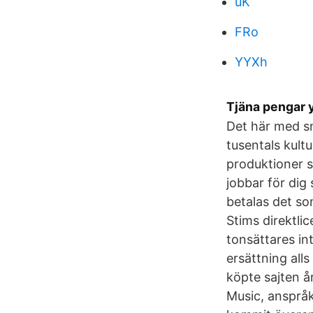
uK
FRo
YYXh
Tjäna pengar 
Det här med sm
tusentals kult
produktioner s
jobbar för dig
betalas det so
Stims direktli
tonsättares int
ersättning all
köpte sajten å
Music, anspråk