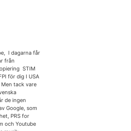
be, I dagarna får
ar från
kopiering STIM
FPI för dig I USA
 i Men tack vare
Svenska
år de ingen
 av Google, som
het, PRS for
tim och Youtube