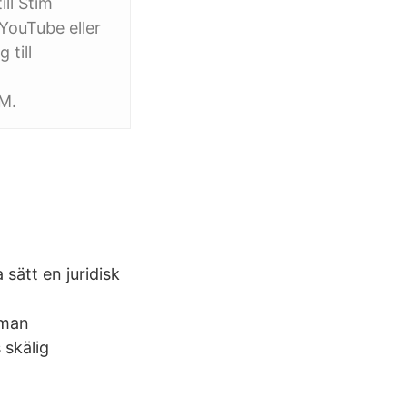
ill Stim
YouTube eller
 till
IM.
ätt en juridisk
sman
 skälig