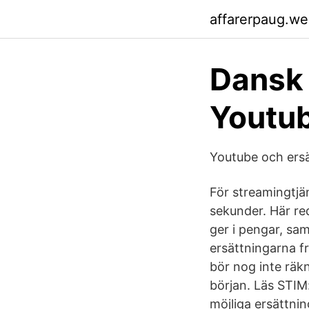
affarerpaug.w
Dansk 
Youtub
Youtube och ersä
För streamingtjän
sekunder. Här re
ger i pengar, sam
ersättningarna f
bör nog inte räkn
början. Läs STIM
möjliga ersättnin