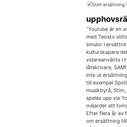
upphovsrä
”Youtube är en av
med Teosto slöt
smulor i ersättni
kulturskapare de
vidareanvänts i 
låtskrivare, SAMI
inte ut ersättnin
till exempel Spo
musikbyrå, Stim, 
spelas upp via Y
miljarder att tvi
Efter flera år a
om ersättning ti