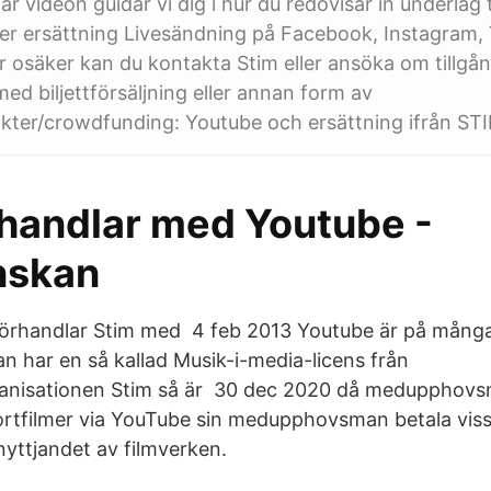
är videon guidar vi dig i hur du redovisar in underlag t
er ersättning Livesändning på Facebook, Instagram, 
 osäker kan du kontakta Stim eller ansöka om tillgång
ed biljettförsäljning eller annan form av
äkter/crowdfunding: Youtube och ersättning ifrån ST
rhandlar med Youtube -
nskan
örhandlar Stim med 4 feb 2013 Youtube är på många s
n har en så kallad Musik-i-media-licens från
anisationen Stim så är 30 dec 2020 då medupphov
 kortfilmer via YouTube sin medupphovsman betala viss
nyttjandet av filmverken.