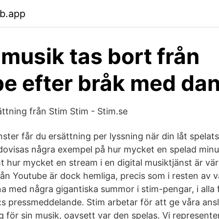
eb.app
musik tas bort från
e efter bråk med da
ttning från Stim Stim - Stim.se
ster får du ersättning per lyssning när din låt spelats
dovisas några exempel på hur mycket en spelad minut
t hur mycket en stream i en digital musiktjänst är vä
rån Youtube är dock hemliga, precis som i resten av v
a med några gigantiska summor i stim-pengar, i alla fa
:s pressmeddelande. Stim arbetar för att ge våra ans
g för sin musik, oavsett var den spelas. Vi represente