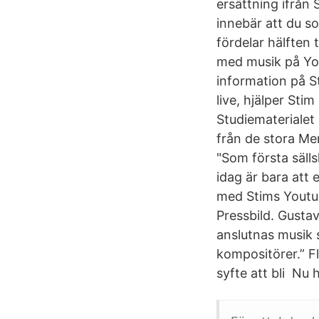
ersättning ifrån
innebär att du s
fördelar hälften 
med musik på You
information på S
live, hjälper Sti
Studiematerialet
från de stora Me
"Som första säll
idag är bara att 
med Stims Youtub
Pressbild. Gust
anslutnas musik s
kompositörer.” Fl
syfte att bli Nu