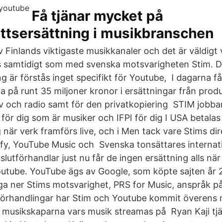
Få tjänar mycket på
ttsersättning i musikbranschen
 Finlands viktigaste musikkanaler och det är väldigt v
s samtidigt som med svenska motsvarigheten Stim. 
ng är förstås inget specifikt för Youtube, I dagarna få
la på runt 35 miljoner kronor i ersättningar från pro
tv och radio samt för den privatkopiering STIM jobbar
 för dig som är musiker och IFPI för dig I USA betala
g när verk framförs live, och i Men tack vare Stims di
tify, YouTube Music och Svenska tonsättares internat
slutförhandlar just nu får de ingen ersättning alls nä
outube. YouTube ägs av Google, som köpte sajten år 
nga ner Stims motsvarighet, PRS for Music, anspråk på
v förhandlingar har Stim och Youtube kommit överens
ll musikskaparna vars musik streamas på Ryan Kaji tjä