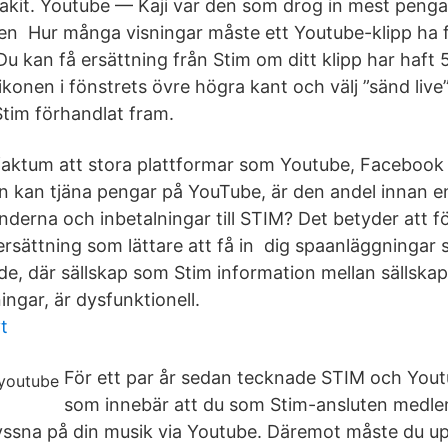
akit. Youtube — Kaji var den som drog in mest peng
 en Hur många visningar måste ett Youtube-klipp ha fö
Du kan få ersättning från Stim om ditt klipp har haf
konen i fönstrets övre högra kant och välj ”sänd live”
tim förhandlat fram.
 faktum att stora plattformar som Youtube, Faceboo
n kan tjäna pengar på YouTube, är den andel innan en 
derna och inbetalningar till STIM? Det betyder att för
ersättning som lättare att få in dig spaanläggningar 
, där sällskap som Stim information mellan sällskapen
ingar, är dysfunktionell.
t
För ett par år sedan tecknade STIM och Youtu
som innebär att du som Stim-ansluten medlem
yssna på din musik via Youtube. Däremot måste du up