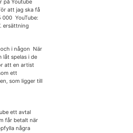
ar på Youtube
r att jag ska få
t 5 000 YouTube:
. ersättning
k och i någon När
låt spelas i de
 att en artist
som ett
, som ligger till
be ett avtal
 får betalt när
pfylla några