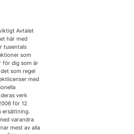
iktigt Avtalet
Det här med
r tusentals
duktioner som
 för dig som är
s det som regel
rektlicenser med
ionella
r deras verk
2006 för 12
 ersättning.
 med varandra
nar mest av alla