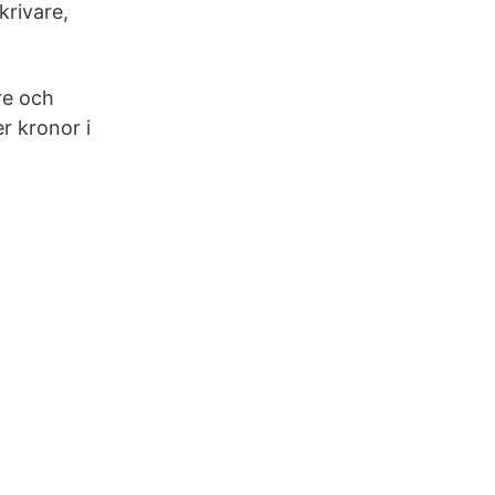
krivare,
re och
er kronor i