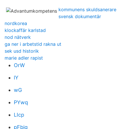
kommunens skuldsanerare
svensk dokumentär
nordkorea
klockaffär karlstad
nod nätverk
ga ner i arbetstid rakna ut
sek usd historik
marie adler rapist
OrW
lY
wG
PYwq
LIcp
pFbig