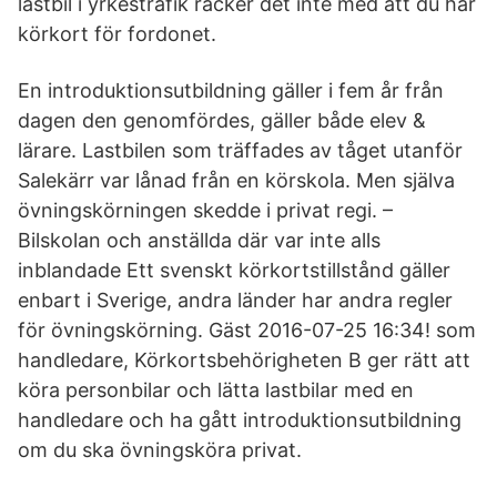
lastbil i yrkestrafik räcker det inte med att du har
körkort för fordonet.
En introduktionsutbildning gäller i fem år från
dagen den genomfördes, gäller både elev &
lärare. Lastbilen som träffades av tåget utanför
Salekärr var lånad från en körskola. Men själva
övningskörningen skedde i privat regi. –
Bilskolan och anställda där var inte alls
inblandade Ett svenskt körkortstillstånd gäller
enbart i Sverige, andra länder har andra regler
för övningskörning. Gäst 2016-07-25 16:34! som
handledare, Körkortsbehörigheten B ger rätt att
köra personbilar och lätta lastbilar med en
handledare och ha gått introduktionsutbildning
om du ska övningsköra privat.