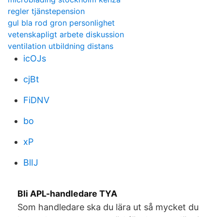
regler tjänstepension
gul bla rod gron personlighet
vetenskapligt arbete diskussion
ventilation utbildning distans
icOJs
cjBt
FiDNV
bo
xP
BlIJ
Bli APL-handledare TYA
Som handledare ska du lära ut så mycket du