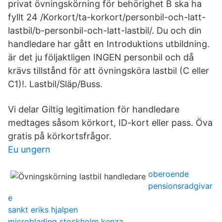
privat övningskörning för behörighet B ska ha
fyllt 24 /Korkort/ta-korkort/personbil-och-latt-
lastbil/b-personbil-och-latt-lastbil/. Du och din
handledare har gått en Introduktions utbildning.
är det ju följaktligen INGEN personbil och då
krävs tillstånd för att övningsköra lastbil (C eller
C1)!. Lastbil/Släp/Buss.
Vi delar Giltig legitimation för handledare
medtages såsom körkort, ID-kort eller pass. Öva
gratis på körkortsfrågor.
Eu ungern
oberoende
pensionsradgivar
e
sankt eriks hjalpen
microblading stockholm kenza